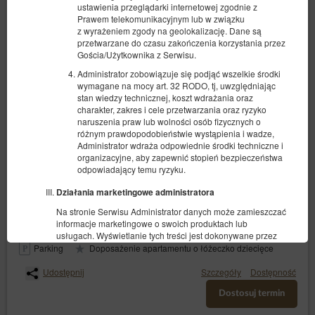
ustawienia przeglądarki internetowej zgodnie z
Prawem telekomunikacyjnym lub w związku
z wyrażeniem zgody na geolokalizację. Dane są
przetwarzane do czasu zakończenia korzystania przez
Gościa/Użytkownika z Serwisu.
Administrator zobowiązuje się podjąć wszelkie środki
wymagane na mocy art. 32 RODO, tj, uwzględniając
stan wiedzy technicznej, koszt wdrażania oraz
Apartament z widokiem typu studio nr 2
charakter, zakres i cele przetwarzania oraz ryzyko
naruszenia praw lub wolności osób fizycznych o
2 osoby
1 łóżko podwójne (Double)
różnym prawdopodobieństwie wystąpienia i wadze,
Administrator wdraża odpowiednie środki techniczne i
organizacyjne, aby zapewnić stopień bezpieczeństwa
360,00 zł
odpowiadający temu ryzyku.
Działania marketingowe administratora
(obiekt niedostępny w wybranym terminie):
Proponowany inny termin
Na stronie Serwisu Administrator danych może zamieszczać
07.08.2026 - 08.08.2026 (1 noc)
informacje marketingowe o swoich produktach lub
usługach. Wyświetlanie tych treści jest dokonywane przez
Administratora danych zgodnie z art. 6 ust.1 lit. f RODO, tj.
Parking
Doposażenie apartamentu o łóżeczko dziecięce
zgodnie z prawnie uzasadnionym interesem Administratora
danych polegającym na publikacji treści związanych ze
Udostępnij
Szczegóły
Dostępność
świadczonymi usługami oraz treści promocyjnych akcji, w
Dostosuj termin
które Administrator danych jest zaangażowany.
Jednocześnie działanie to nie narusza praw i wolności