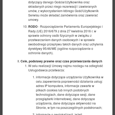
dotyczący danego Gościa/Użytkownika oraz
składanych przez niego rezerwacji i zawieranych
umów, z wykorzystaniem którego Gość/Użytkownik
Serwisu może składać zamówienia oraz zawierać
umowy.
- Rozporządzenie Parlamentu Europejskiego i
RODO
Rady (UE) 2016/679 z dnia 27 kwietnia 2016 r. w
sprawie ochrony osób fizycznych w związku z
przetwarzaniem danych osobowych i w sprawie
swobodnego przepływu takich danych oraz uchylenia
dyrektywy 95/46/WE (ogólne rozporządzenie o
ochronie danych).
Cele, podstawy prawne oraz czas przetwarzania danych
W celu realizacji Umowy najmu noclegu na odległość
Usługodawca przetwarza:
informacje dotyczące urządzenia Użytkownika w
celu zapewnienia poprawności działania usług:
adres IP komputera, informacje zawarte w
plikach cookies lub innych podobnych
technologiach, dane dotyczące sesji, dane
przeglądarki internetowej, dane dotyczące
urządzenia, dane dotyczące aktywności na
PARKING
Stronie, w tym na poszczególnych podstronach;
informacje o geolokalizacji, jeżeli
Dostępna liczba: 5