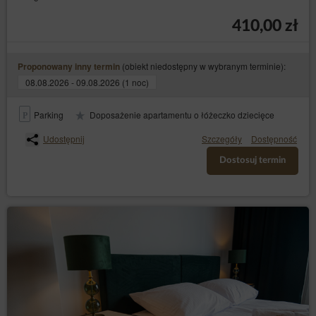
przetwarzania, kategoriach danych osobowych,
odbiorcach lub kategoriach odbiorców, którym
410,00 zł
dane zostały lub zostaną ujawnione, o okresie
przechowywania danych lub o kryteriach ich
ustalania, o prawie do żądania sprostowania,
usunięcia lub ograniczenia przetwarzania
(obiekt niedostępny w wybranym terminie):
Proponowany inny termin
danych osobowych przysługujących osobie,
08.08.2026 - 09.08.2026 (1 noc)
której dane dotyczą, oraz do wniesienia
sprzeciwu wobec takiego przetwarzania;
Parking
Doposażenie apartamentu o łóżeczko dziecięce
do otrzymania kopii danych (art. 15 ust. 3
– uzyskania kopii danych podlegających
RODO)
Udostępnij
Szczegóły
Dostępność
przetwarzaniu, przy czym pierwsza kopia jest
bezpłatna, a za kolejne kopie Administrator
Dostosuj termin
danych może nałożyć opłatę w rozsądnej
wysokości, wynikającą z kosztów
administracyjnych;
– żądania
do sprostowania (art. 16 RODO)
sprostowania dotyczących jej danych
osobowych, które są nieprawidłowe, lub
uzupełnienia niekompletnych danych;
– żądania
do usunięcia danych (art. 17 RODO)
usunięcia jej danych osobowych, jeżeli
Administrator danych nie ma już podstawy
prawnej do ich przetwarzania lub dane nie są już
niezbędne do celów przetwarzania;