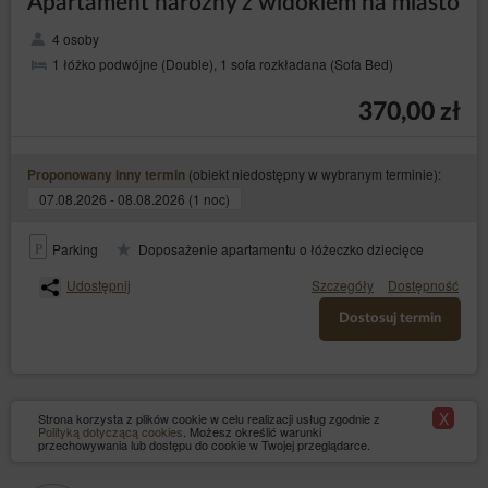
Apartament narożny z widokiem na miasto
Administrator danych zastrzega, że wyłączenie
obsługi plików cookies niezbędnych dla procesów
4 osoby
uwierzytelniania, bezpieczeństwa, utrzymania
1 łóżko podwójne (Double), 1 sofa rozkładana (Sofa Bed)
preferencji Gościa/Użytkownika Serwisu może
utrudnić, a w skrajnych przypadkach może
uniemożliwić korzystanie z Serwisu.
370,00 zł
Jeżeli Gość/Użytkownik Serwisu nie wyraża zgody na
korzystanie przez Serwis z plików cookies, może
skorzystać z opcji: „Nie wyrażam zgody”, dostępnej
(obiekt niedostępny w wybranym terminie):
Proponowany inny termin
również w komunikacie o korzystaniu z plików cookies
07.08.2026 - 08.08.2026 (1 noc)
przez Sklep internetowy bądź dokonać zmian w
ustawieniach przeglądarki internetowej, z której
aktualnie korzysta (może to jednak spowodować
Parking
Doposażenie apartamentu o łóżeczko dziecięce
niepoprawne działanie strony Serwisu).
Udostępnij
Szczegóły
Dostępność
W celu zarządzania ustawieniami cookies, należy
wybrać z listy poniżej przeglądarkę internetową/
Dostosuj termin
system i postępować zgodnie z instrukcjami:
Internet Explorer
Chrome
Safari
X
Strona korzysta z plików cookie w celu realizacji usług zgodnie z
Polityką dotyczącą cookies
. Możesz określić warunki
Firefox
przechowywania lub dostępu do cookie w Twojej przeglądarce.
Opera