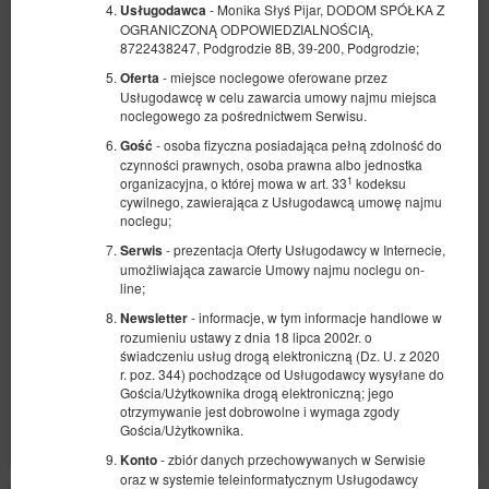
- Monika Słyś Pijar, DODOM SPÓŁKA Z
Usługodawca
OGRANICZONĄ ODPOWIEDZIALNOŚCIĄ,
8722438247, Podgrodzie 8B, 39-200, Podgrodzie;
- miejsce noclegowe oferowane przez
Oferta
Usługodawcę w celu zawarcia umowy najmu miejsca
noclegowego za pośrednictwem Serwisu.
Apartament z widokiem typu studio
- osoba fizyczna posiadająca pełną zdolność do
Gość
czynności prawnych, osoba prawna albo jednostka
Dostępna liczba: 3
1
organizacyjna, o której mowa w art. 33
kodeksu
2
2 osoby
pow. 18,00 m
1 sypialnia
cywilnego, zawierająca z Usługodawcą umowę najmu
noclegu;
1 sofa rozkładana (Sofa Bed)
- prezentacja Oferty Usługodawcy w Internecie,
Serwis
300,00 zł
umożliwiająca zawarcie Umowy najmu noclegu on-
line;
2 osoby / 1 noc
- informacje, w tym informacje handlowe w
Newsletter
rozumieniu ustawy z dnia 18 lipca 2002r. o
Parking
Doposażenie apartamentu o łóżeczko dziecięce
świadczeniu usług drogą elektroniczną (Dz. U. z 2020
r. poz. 344) pochodzące od Usługodawcy wysyłane do
Udostępnij
Szczegóły
Dostępność
Gościa/Użytkownika drogą elektroniczną; jego
otrzymywanie jest dobrowolne i wymaga zgody
Pokaż oferty
Gościa/Użytkownika.
- zbiór danych przechowywanych w Serwisie
Konto
oraz w systemie teleinformatycznym Usługodawcy