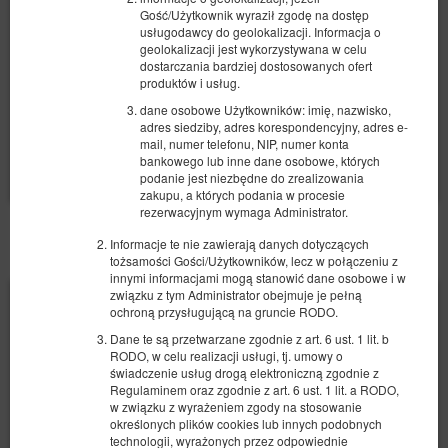
Gość/Użytkownik wyraził zgodę na dostęp
usługodawcy do geolokalizacji. Informacja o
52,25 zł
geolokalizacji jest wykorzystywana w celu
dostarczania bardziej dostosowanych ofert
1 osoba / 1 noc
produktów i usług.
dane osobowe Użytkowników: imię, nazwisko,
Udostępnij
Szczegóły
Dostępność
adres siedziby, adres korespondencyjny, adres e-
mail, numer telefonu, NIP, numer konta
Pokaż oferty
bankowego lub inne dane osobowe, których
podanie jest niezbędne do zrealizowania
zakupu, a których podania w procesie
rezerwacyjnym wymaga Administrator.
POZOSTAŁE OFERTY
Informacje te nie zawierają danych dotyczących
tożsamości Gości/Użytkowników, lecz w połączeniu z
innymi informacjami mogą stanowić dane osobowe i w
związku z tym Administrator obejmuje je pełną
ochroną przysługującą na gruncie RODO.
Dane te są przetwarzane zgodnie z art. 6 ust. 1 lit. b
RODO, w celu realizacji usługi, tj. umowy o
świadczenie usług drogą elektroniczną zgodnie z
Regulaminem oraz zgodnie z art. 6 ust. 1 lit. a RODO,
w związku z wyrażeniem zgody na stosowanie
określonych plików cookies lub innych podobnych
technologii, wyrażonych przez odpowiednie