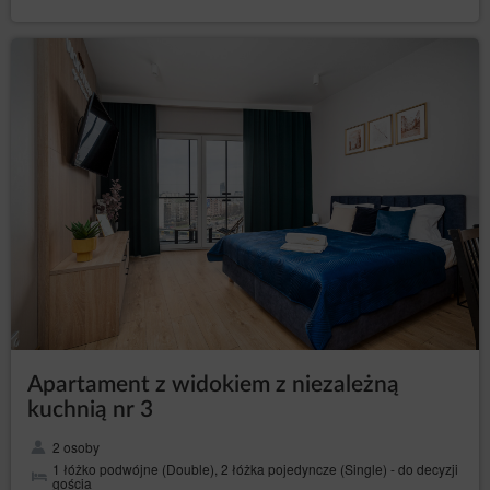
Gości/Użytkowników, Goście/Użytkownicy spodziewają się
otrzymywania treści podobnej zawartości, a nawet tego
oczekują lub jest to ich bezpośrednim celem wizyty na
stronie/stronach Serwisu.
Odbiorcy danych Użytkowników
Administrator danych ujawnia dane osobowe Użytkowników
wyłącznie podmiotom przetwarzającym na mocy zawartych
umów powierzenia przetwarzania danych osobowych w
celu realizacji usług na rzecz Administratora danych, np.
hostingu i obsługi Strony, usługi IT, obsługi marketingowej i
PR.
Przesyłanie danych osobowych do państw trzecich
Dane osobowe nie będą przetwarzane w państwach
trzecich.
Prawa osób, których dane dotyczą
Każda osoba, której dane dotyczą, ma prawo:
Apartament z widokiem z niezależną
– uzyskania od
dostępu (art. 15 RODO)
Administratora danych potwierdzenia, czy
kuchnią nr 3
przetwarzane są jej dane osobowe. Jeżeli dane
o osobie są przetwarzane, jest ona uprawniona
2 osoby
do uzyskania dostępu do nich oraz uzyskania
1 łóżko podwójne (Double), 2 łóżka pojedyncze (Single) - do decyzji
następujących informacji: o celach
gościa