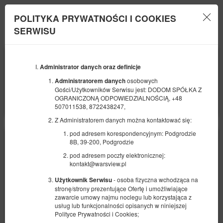
POLITYKA PRYWATNOŚCI I COOKIES
Menu
SERWISU
POCZĄTEK
KONIEC
06
07
SIERPNIA
Administrator danych oraz definicje
SIERPNIA
2026
2026
osobowych
Administratorem danych
Gości/Użytkowników Serwisu jest: DODOM SPÓŁKA Z
LICZBA OSÓB
OGRANICZONĄ ODPOWIEDZIALNOŚCIĄ, +48
2
FILTRY
507011538, 8722438247,
Z Administratorem danych można kontaktować się:
pod adresem korespondencyjnym: Podgrodzie
8B, 39-200, Podgrodzie
pod adresem poczty elektronicznej:
kontakt@warsview.pl
- osoba fizyczna wchodząca na
Użytkownik Serwisu
stronę/strony prezentujące Ofertę i umożliwiające
zawarcie umowy najmu noclegu lub korzystająca z
usług lub funkcjonalności opisanych w niniejszej
Polityce Prywatności i Cookies;